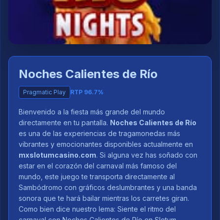
▶
Noches Calientes de Río
Pragmatic Play
RTP 96.7%
Bienvenido a la fiesta más grande del mundo
directamente en tu pantalla.
Noches Calientes de Río
es una de las experiencias de tragamonedas más
vibrantes y emocionantes disponibles actualmente en
mxslotumcasino.com
. Si alguna vez has soñado con
estar en el corazón del carnaval más famoso del
mundo, este juego te transporta directamente al
Sambódromo con gráficos deslumbrantes y una banda
sonora que te hará bailar mientras los carretes giran.
Como bien dice nuestro lema: Siente el ritmo del
carnaval con Noches Calientes de Río en Slotum