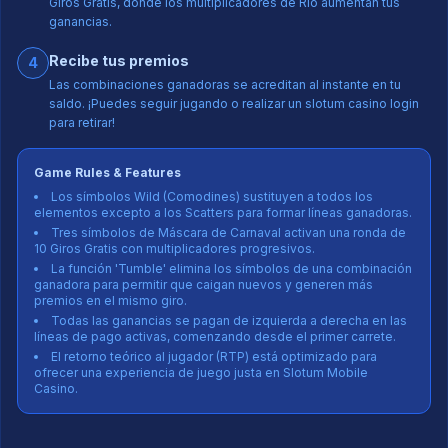
Giros Gratis, donde los multiplicadores de Río aumentan tus
ganancias.
Recibe tus premios
4
Las combinaciones ganadoras se acreditan al instante en tu
saldo. ¡Puedes seguir jugando o realizar un slotum casino login
para retirar!
Game Rules & Features
Los símbolos Wild (Comodines) sustituyen a todos los
elementos excepto a los Scatters para formar líneas ganadoras.
Tres símbolos de Máscara de Carnaval activan una ronda de
10 Giros Gratis con multiplicadores progresivos.
La función 'Tumble' elimina los símbolos de una combinación
ganadora para permitir que caigan nuevos y generen más
premios en el mismo giro.
Todas las ganancias se pagan de izquierda a derecha en las
líneas de pago activas, comenzando desde el primer carrete.
El retorno teórico al jugador (RTP) está optimizado para
ofrecer una experiencia de juego justa en Slotum Mobile
Casino.