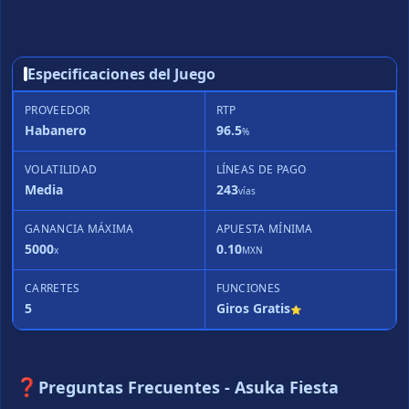
Especificaciones del Juego
PROVEEDOR
RTP
Habanero
96.5
%
VOLATILIDAD
LÍNEAS DE PAGO
Media
243
vías
GANANCIA MÁXIMA
APUESTA MÍNIMA
5000
0.10
x
MXN
CARRETES
FUNCIONES
5
Giros Gratis
⭐
❓
Preguntas Frecuentes - Asuka Fiesta