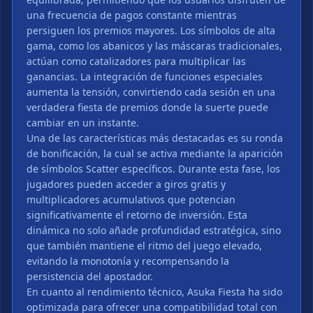
una frecuencia de pagos constante mientras
persiguen los premios mayores. Los símbolos de alta
gama, como los abanicos y las máscaras tradicionales,
actúan como catalizadores para multiplicar las
ganancias. La integración de funciones especiales
aumenta la tensión, convirtiendo cada sesión en una
verdadera fiesta de premios donde la suerte puede
cambiar en un instante.
Una de las características más destacadas es su ronda
de bonificación, la cual se activa mediante la aparición
de símbolos Scatter específicos. Durante esta fase, los
jugadores pueden acceder a giros gratis y
multiplicadores acumulativos que potencian
significativamente el retorno de inversión. Esta
dinámica no solo añade profundidad estratégica, sino
que también mantiene el ritmo del juego elevado,
evitando la monotonía y recompensando la
persistencia del apostador.
En cuanto al rendimiento técnico, Asuka Fiesta ha sido
optimizada para ofrecer una compatibilidad total con